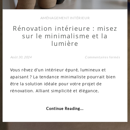
AMÉNAGEMENT INTÉRIEUR
Rénovation intérieure : misez
sur le minimalisme et la
lumière
sur
Août 30, 2024
Commentaires fermés
Rénov
intéri
Vous rêvez d’un intérieur épuré, lumineux et
:
misez
apaisant ? La tendance minimaliste pourrait bien
sur
le
être la solution idéale pour votre projet de
minim
et
rénovation. Alliant simplicité et élégance,
la
lumiè
Continue Reading...