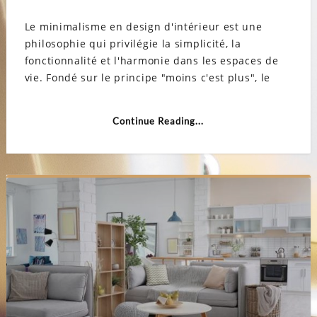
Porte
coulis
Le minimalisme en design d'intérieur est une
dans
les
philosophie qui privilégie la simplicité, la
chamb
minima
fonctionnalité et l'harmonie dans les espaces de
optimi
de
vie. Fondé sur le principe "moins c'est plus", le
l’espa
et
esthét
Continue Reading...