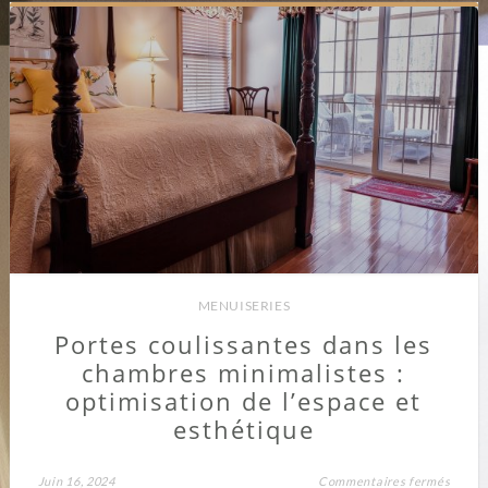
MENUISERIES
Portes coulissantes dans les
chambres minimalistes :
optimisation de l’espace et
esthétique
sur
Juin 16, 2024
Commentaires fermés