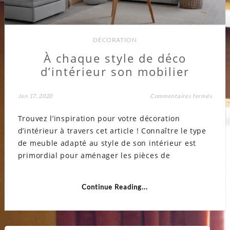
DÉCORATION
À chaque style de déco
d’intérieur son mobilier
sur
Jan 17, 2020
Commentaires fermés
À
chaqu
Trouvez l’inspiration pour votre décoration
style
de
d’intérieur à travers cet article ! Connaître le type
déco
d’inté
de meuble adapté au style de son intérieur est
son
mobili
primordial pour aménager les pièces de
Continue Reading...